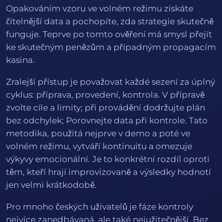
Opakováním vzoru ve volném režimu získáte
čitelnější data a pochopíte, zda strategie skutečně
funguje. Teprve po tomto ověření má smysl přejít
ke skutečným penězům a případným propagacím
kasina.
Zralejší přístup je považovat každé sezení za úplný
cyklus: příprava, provedení, kontrola. V přípravě
zvolte cíle a limity; při provádění dodržujte plán
bez odchylek; Porovnejte data při kontrole. Tato
metodika, použitá nejprve v demo a poté ve
volném režimu, vytváří kontinuitu a omezuje
výkyvy emocionální. Je to konkrétní rozdíl oproti
těm, kteří hrají improvizovaně a výsledky hodnotí
jen velmi krátkodobě.
Pro mnoho českých uživatelů je fáze kontroly
nejvíce zanedbávaná, ale také nejužitečnější. Bez