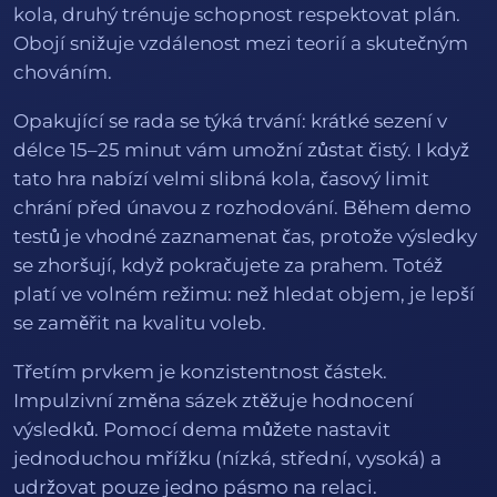
kola, druhý trénuje schopnost respektovat plán.
Obojí snižuje vzdálenost mezi teorií a skutečným
chováním.
Opakující se rada se týká trvání: krátké sezení v
délce 15–25 minut vám umožní zůstat čistý. I když
tato hra nabízí velmi slibná kola, časový limit
chrání před únavou z rozhodování. Během demo
testů je vhodné zaznamenat čas, protože výsledky
se zhoršují, když pokračujete za prahem. Totéž
platí ve volném režimu: než hledat objem, je lepší
se zaměřit na kvalitu voleb.
Třetím prvkem je konzistentnost částek.
Impulzivní změna sázek ztěžuje hodnocení
výsledků. Pomocí dema můžete nastavit
jednoduchou mřížku (nízká, střední, vysoká) a
udržovat pouze jedno pásmo na relaci.