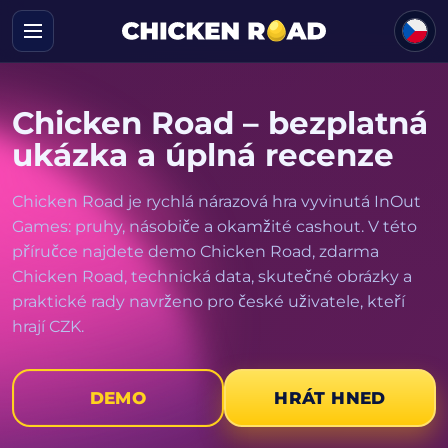
Přejít na obsah
Chicken Road – bezplatná
ukázka a úplná recenze
Chicken Road je rychlá nárazová hra vyvinutá InOut
Games: pruhy, násobiče a okamžité cashout. V této
příručce najdete demo Chicken Road, zdarma
Chicken Road, technická data, skutečné obrázky a
praktické rady navrženo pro české uživatele, kteří
hrají CZK.
DEMO
HRÁT HNED