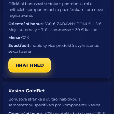
Oficiální bonusová stránka s podrobnostmi o
uvítacích komponentách a poznámkami pro nové
registrované.
Orientační bonus:
500 € ZÁBAVNÝ BONUS + 5 €
Moje automaty + 7 € scommesse + 30 € kasino
Měna:
CZK
Soustředit:
nabídky více produktů s vyhrazenou
sekcí kasina
HRÁT HNED
Kasino GoldBet
Bonusová stránka s uvítací nabídkou a
samostatnou specifikací pro komponentu kasina.
Orientační bonus:
50% první vklad až do výše 100 €