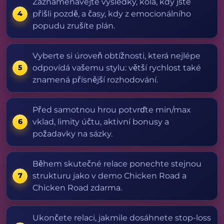
Zaznamenávejte výsledky, kola, kdy jste
přišli pozdě, a časy, kdy z emocionálního
popudu zrušíte plán.
Vyberte si úroveň obtížnosti, která nejlépe
odpovídá vašemu stylu: větší rychlost také
znamená přísnější rozhodování.
Před samotnou hrou potvrďte min/max
vklad, limity účtu, aktivní bonusy a
požadavky na sázky.
Během skutečné relace ponechte stejnou
strukturu jako v demo Chicken Road a
Chicken Road zdarma.
Ukončete relaci, jakmile dosáhnete stop-loss